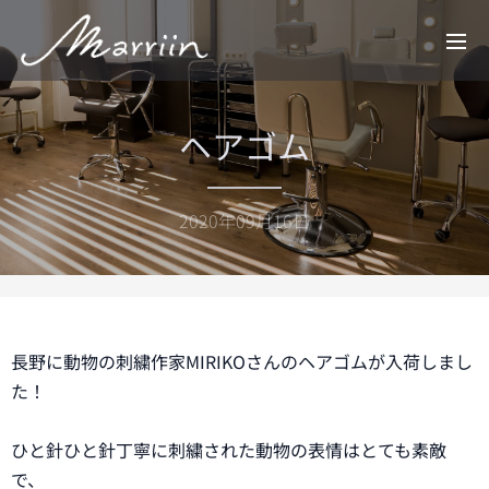
ヘアゴム
2020年09月16日
長野に動物の刺繍作家MIRIKOさんのヘアゴムが入荷しまし
た！
ひと針ひと針丁寧に刺繍された動物の表情はとても素敵
で、